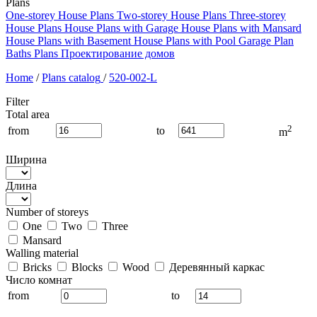
Plans
One-storey House Plans
Two-storey House Plans
Three-storey
House Plans
House Plans with Garage
House Plans with Mansard
House Plans with Basement
House Plans with Pool
Garage Plan
Baths Plans
Проектирование домов
Home
/
Plans catalog
/
520-002-L
Filter
Total area
2
from
to
m
Ширина
Длина
Number of storeys
One
Two
Three
Mansard
Walling material
Bricks
Blocks
Wood
Деревянный каркас
Число комнат
from
to