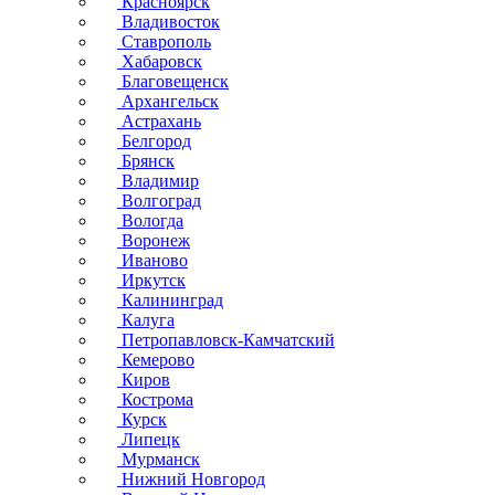
Красноярск
Владивосток
Ставрополь
Хабаровск
Благовещенск
Архангельск
Астрахань
Белгород
Брянск
Владимир
Волгоград
Вологда
Воронеж
Иваново
Иркутск
Калининград
Калуга
Петропавловск-Камчатский
Кемерово
Киров
Кострома
Курск
Липецк
Мурманск
Нижний Новгород