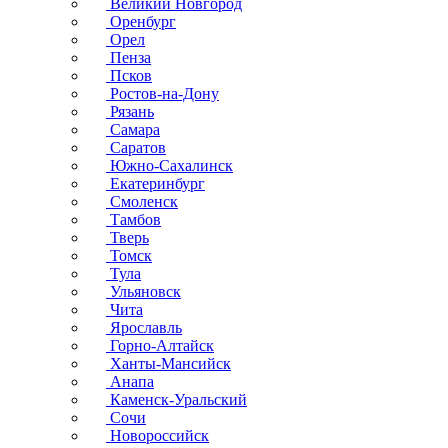
Великий Новгород
Оренбург
Орел
Пенза
Псков
Ростов-на-Дону
Рязань
Самара
Саратов
Южно-Сахалинск
Екатеринбург
Смоленск
Тамбов
Тверь
Томск
Тула
Ульяновск
Чита
Ярославль
Горно-Алтайск
Ханты-Мансийск
Анапа
Каменск-Уральский
Сочи
Новороссийск