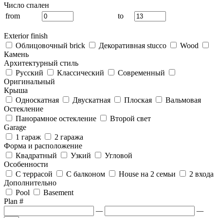
Число спален
from
to
Exterior finish
Облицовочный brick
Декоративная stucco
Wood
Камень
Архитектурный стиль
Русский
Классический
Современный
Оригинальный
Крыша
Односкатная
Двускатная
Плоская
Вальмовая
Остекление
Панорамное остекление
Второй свет
Garage
1 гараж
2 гаража
Форма и расположение
Квадратный
Узкий
Угловой
Особенности
С террасой
С балконом
House на 2 семьи
2 входа
Дополнительно
Pool
Basement
Plan #
—
—