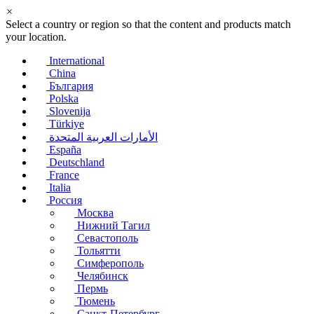
×
Select a country or region so that the content and products match
your location.
International
China
България
Polska
Slovenija
Türkiye
الأمارات العربية المتحدة
España
Deutschland
France
Italia
Россия
Москва
Нижний Тагил
Севастополь
Тольятти
Симферополь
Челябинск
Пермь
Тюмень
Санкт-Петербург