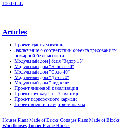
100-001-L
Articles
Проект здания магазина
Заключение о соответствии объекта требованиям
пожарной безопасности
Модульный дом | баня "Задор 15"
Модульный дом "Эгоист 20"
Модульный дом "Соло 40"
Модульный дом "Дуэт 70"
Модульный дом "под ключ"
Проект ливневой канализации
Проект таунхауса на 5 квартир
Проект парковочного кармана
Проект внешней лифтовой шахты
Houses Plans Made of Bricks
Cottages Plans Made of Blocks
Woodhouses
Timber Frame Houses