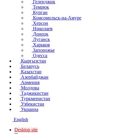
Геленджик
Темрюк
Курган
Комсомольск-на-Амуре
Херсон
Николаев
Донецк
Луганск
Харьков
Запорожье
Одесса
Кыргызстан
Беларусь
Казахстан
Азербайджан
Армения
Молдова
Таджикистан
Туркменистан
Узбекистан
Украина
English
Desktop site