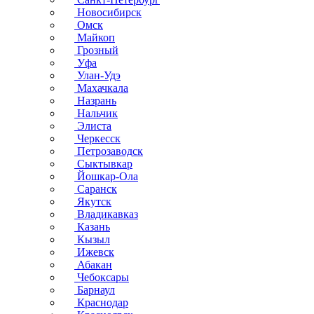
Новосибирск
Омск
Майкоп
Грозный
Уфа
Улан-Удэ
Махачкала
Назрань
Нальчик
Элиста
Черкесск
Петрозаводск
Сыктывкар
Йошкар-Ола
Саранск
Якутск
Владикавказ
Казань
Кызыл
Ижевск
Абакан
Чебоксары
Барнаул
Краснодар