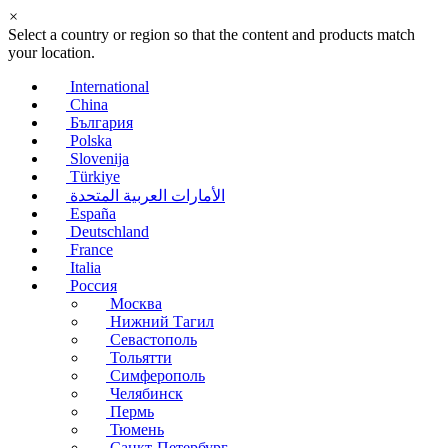
×
Select a country or region so that the content and products match
your location.
International
China
България
Polska
Slovenija
Türkiye
الأمارات العربية المتحدة
España
Deutschland
France
Italia
Россия
Москва
Нижний Тагил
Севастополь
Тольятти
Симферополь
Челябинск
Пермь
Тюмень
Санкт-Петербург