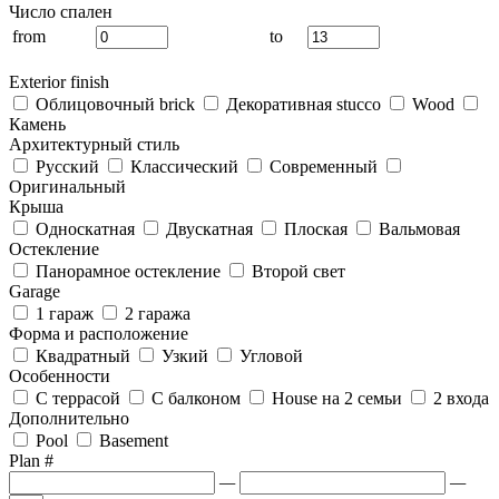
Число спален
from
to
Exterior finish
Облицовочный brick
Декоративная stucco
Wood
Камень
Архитектурный стиль
Русский
Классический
Современный
Оригинальный
Крыша
Односкатная
Двускатная
Плоская
Вальмовая
Остекление
Панорамное остекление
Второй свет
Garage
1 гараж
2 гаража
Форма и расположение
Квадратный
Узкий
Угловой
Особенности
С террасой
С балконом
House на 2 семьи
2 входа
Дополнительно
Pool
Basement
Plan #
—
—