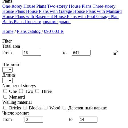
Plans
One-storey House Plans
Two-storey House Plans
Three-storey
House Plans
House Plans with Garage
House Plans with Mansard
House Plans with Basement
House Plans with Pool
Garage Plan
Baths Plans
Проектирование домов
Home
/
Plans catalog
/
090-003-R
Filter
Total area
2
from
to
m
Ширина
Длина
Number of storeys
One
Two
Three
Mansard
Walling material
Bricks
Blocks
Wood
Деревянный каркас
Число комнат
from
to