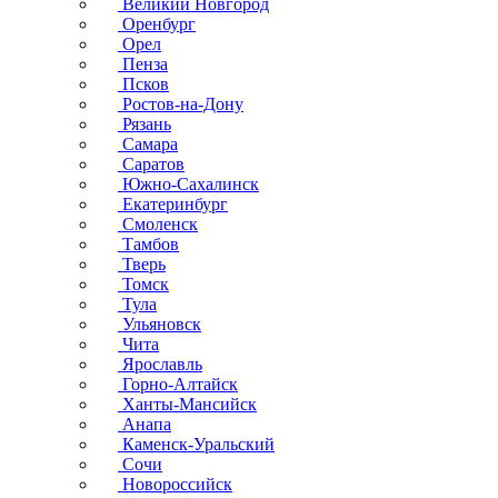
Великий Новгород
Оренбург
Орел
Пенза
Псков
Ростов-на-Дону
Рязань
Самара
Саратов
Южно-Сахалинск
Екатеринбург
Смоленск
Тамбов
Тверь
Томск
Тула
Ульяновск
Чита
Ярославль
Горно-Алтайск
Ханты-Мансийск
Анапа
Каменск-Уральский
Сочи
Новороссийск