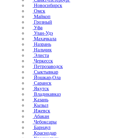
Новосибирск
Омск
Майкоп
Грозный
Уфа
Улан-Удэ
Махачкала
Назрань
Нальчик
Элиста
Черкесск
Петрозаводск
Сыктывкар
Йошкар-Ола
Саранск
Якутск
Владикавказ
Казань
Кызыл
Ижевск
Абакан
Чебоксары
Барнаул
Краснодар