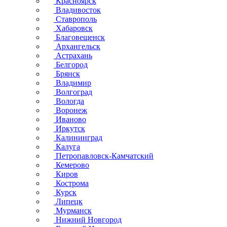
Красноярск
Владивосток
Ставрополь
Хабаровск
Благовещенск
Архангельск
Астрахань
Белгород
Брянск
Владимир
Волгоград
Вологда
Воронеж
Иваново
Иркутск
Калининград
Калуга
Петропавловск-Камчатский
Кемерово
Киров
Кострома
Курск
Липецк
Мурманск
Нижний Новгород