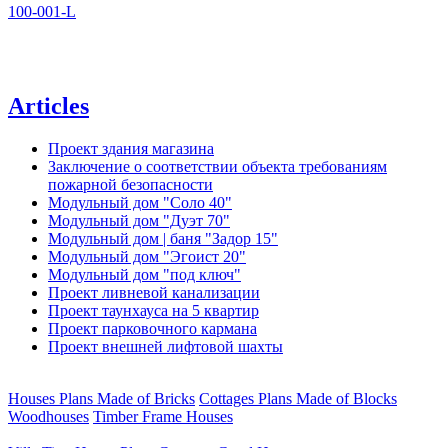
100-001-L
Articles
Проект здания магазина
Заключение о соответствии объекта требованиям
пожарной безопасности
Модульный дом "Соло 40"
Модульный дом "Дуэт 70"
Модульный дом | баня "Задор 15"
Модульный дом "Эгоист 20"
Модульный дом "под ключ"
Проект ливневой канализации
Проект таунхауса на 5 квартир
Проект парковочного кармана
Проект внешней лифтовой шахты
Houses Plans Made of Bricks
Cottages Plans Made of Blocks
Woodhouses
Timber Frame Houses