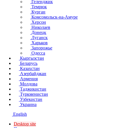
Геленджик
Темрюк
Курган
Комсомольск-на-Амуре
Херсон
Николаев
Донецк
Луганск
Харьков
Запорожье
Одесса
Кыргызстан
Беларусь
Казахстан
Азербайджан
Армения
Молдова
Таджикистан
Туркменистан
Узбекистан
Украина
English
Desktop site