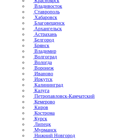
Красноярск
Владивосток
Ставрополь
Хабаровск
Благовещенск
Архангельск
Астрахань
Белгород
Брянск
Владимир
Волгоград
Вологда
Воронеж
Иваново
Иркутск
Калининград
Калуга
Петропавловск-Камчатский
Кемерово
Киров
Кострома
Курск
Липецк
Мурманск
Нижний Новгород