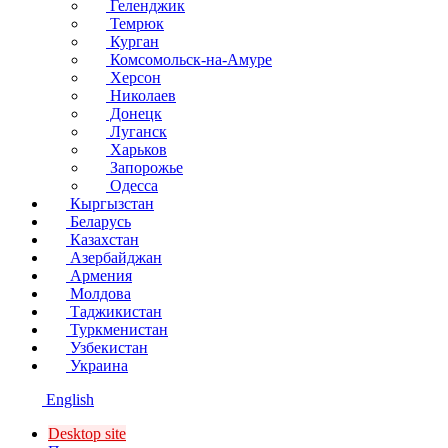
Геленджик
Темрюк
Курган
Комсомольск-на-Амуре
Херсон
Николаев
Донецк
Луганск
Харьков
Запорожье
Одесса
Кыргызстан
Беларусь
Казахстан
Азербайджан
Армения
Молдова
Таджикистан
Туркменистан
Узбекистан
Украина
English
Desktop site