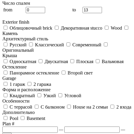
Число спален
from
to
Exterior finish
Облицовочный brick
Декоративная stucco
Wood
Камень
Архитектурный стиль
Русский
Классический
Современный
Оригинальный
Крыша
Односкатная
Двускатная
Плоская
Вальмовая
Остекление
Панорамное остекление
Второй свет
Garage
1 гараж
2 гаража
Форма и расположение
Квадратный
Узкий
Угловой
Особенности
С террасой
С балконом
House на 2 семьи
2 входа
Дополнительно
Pool
Basement
Plan #
—
—