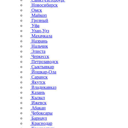
Новосибирск
Омск
Майкоп
Грозный
Уфа
Улан-Удэ
Махачкала
Назрань
Нальчик
Элиста
Черкесск
Петрозаводск
Сыктывкар
Йошкар-Ола
Саранск
Якутск
Владикавказ
Казань
Кызыл
Ижевск
Абакан
Чебоксары
Барнаул
Краснодар