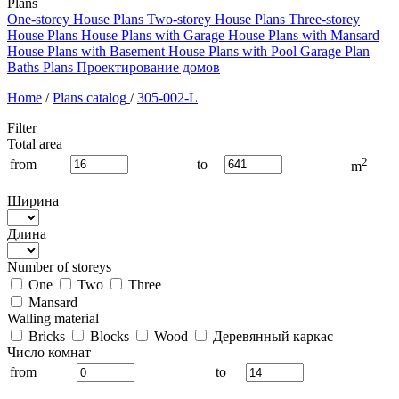
Plans
One-storey House Plans
Two-storey House Plans
Three-storey
House Plans
House Plans with Garage
House Plans with Mansard
House Plans with Basement
House Plans with Pool
Garage Plan
Baths Plans
Проектирование домов
Home
/
Plans catalog
/
305-002-L
Filter
Total area
2
from
to
m
Ширина
Длина
Number of storeys
One
Two
Three
Mansard
Walling material
Bricks
Blocks
Wood
Деревянный каркас
Число комнат
from
to