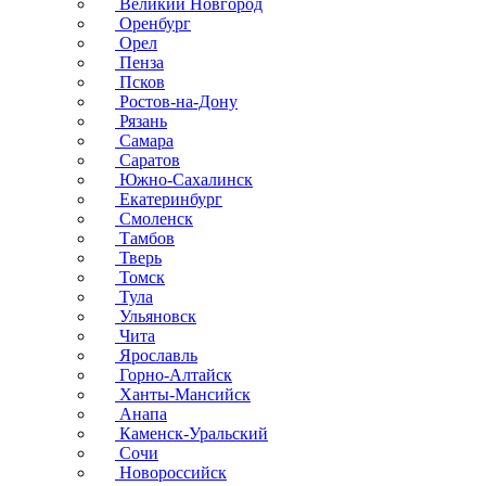
Великий Новгород
Оренбург
Орел
Пенза
Псков
Ростов-на-Дону
Рязань
Самара
Саратов
Южно-Сахалинск
Екатеринбург
Смоленск
Тамбов
Тверь
Томск
Тула
Ульяновск
Чита
Ярославль
Горно-Алтайск
Ханты-Мансийск
Анапа
Каменск-Уральский
Сочи
Новороссийск