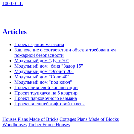
100-001-L
Articles
Проект здания магазина
Заключение о соответствии объекта требованиям
пожарной безопасности
Модульный дом "Дуэт 70"
Модульный дом | баня "Задор 15"
Модульный дом "Эгоист 20"
Модульный дом "Соло 40"
Модульный дом "под ключ"
Проект ливневой канализации
Проект таунхауса на 5 квартир
Проект парковочного кармана
Проект внешней лифтовой шахты
Houses Plans Made of Bricks
Cottages Plans Made of Blocks
Woodhouses
Timber Frame Houses