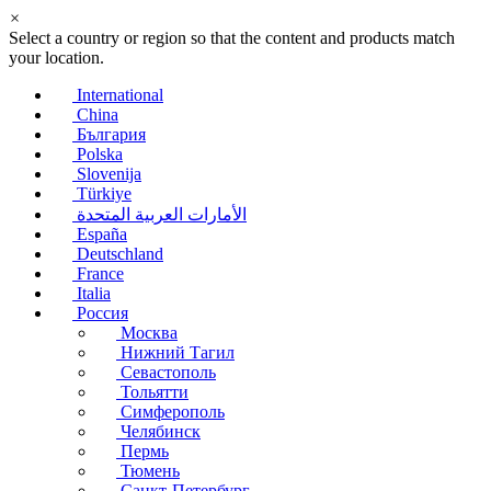
×
Select a country or region so that the content and products match
your location.
International
China
България
Polska
Slovenija
Türkiye
الأمارات العربية المتحدة
España
Deutschland
France
Italia
Россия
Москва
Нижний Тагил
Севастополь
Тольятти
Симферополь
Челябинск
Пермь
Тюмень
Санкт-Петербург