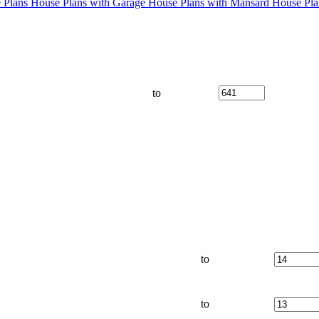
 Plans
House Plans with Garage
House Plans with Mansard
House Pla
to
to
to