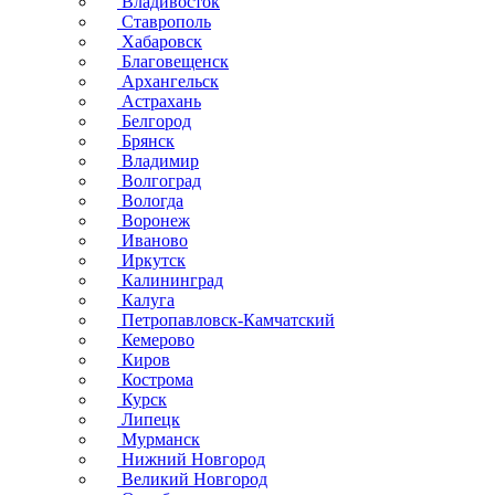
Владивосток
Ставрополь
Хабаровск
Благовещенск
Архангельск
Астрахань
Белгород
Брянск
Владимир
Волгоград
Вологда
Воронеж
Иваново
Иркутск
Калининград
Калуга
Петропавловск-Камчатский
Кемерово
Киров
Кострома
Курск
Липецк
Мурманск
Нижний Новгород
Великий Новгород