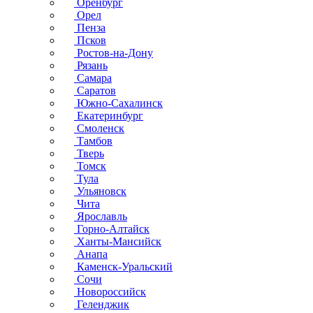
Оренбург
Орел
Пенза
Псков
Ростов-на-Дону
Рязань
Самара
Саратов
Южно-Сахалинск
Екатеринбург
Смоленск
Тамбов
Тверь
Томск
Тула
Ульяновск
Чита
Ярославль
Горно-Алтайск
Ханты-Мансийск
Анапа
Каменск-Уральский
Сочи
Новороссийск
Геленджик