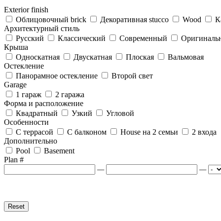
Exterior finish
Облицовочный brick
Декоративная stucco
Wood
К
Архитектурный стиль
Русский
Классический
Современный
Оригиналь
Крыша
Односкатная
Двускатная
Плоская
Вальмовая
Остекление
Панорамное остекление
Второй свет
Garage
1 гараж
2 гаража
Форма и расположение
Квадратный
Узкий
Угловой
Особенности
С террасой
С балконом
House на 2 семьи
2 входа
Дополнительно
Pool
Basement
Plan #
—
—