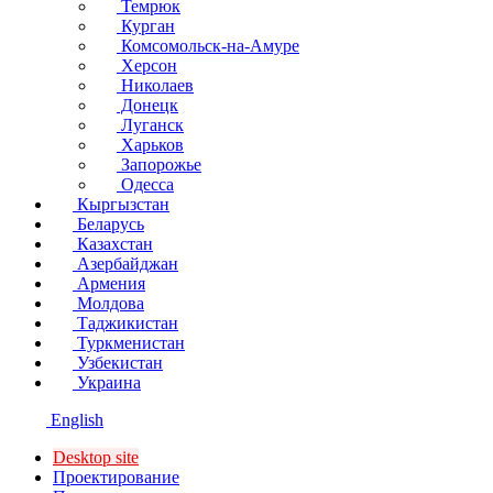
Темрюк
Курган
Комсомольск-на-Амуре
Херсон
Николаев
Донецк
Луганск
Харьков
Запорожье
Одесса
Кыргызстан
Беларусь
Казахстан
Азербайджан
Армения
Молдова
Таджикистан
Туркменистан
Узбекистан
Украина
English
Desktop site
Проектирование