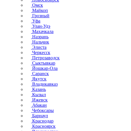
Омск
Майкоп
Грозный
Уфа
Улан-Удэ
Махачкала
Назрань
Нальчик
Элиста
Черкесск
Петрозаводск
Сыктывкар
Йошкар-Ола
Саранск
Якутск
Владикавказ
Казань
Кызыл
Ижевск
Абакан
Чебоксары
Барнаул
Краснодар
Красноярск