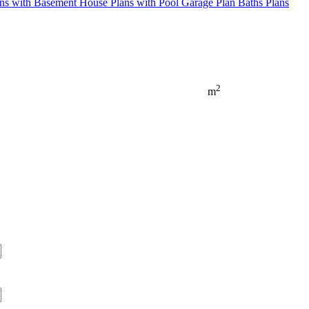
ns with Basement
House Plans with Pool
Garage Plan
Baths Plans
2
m