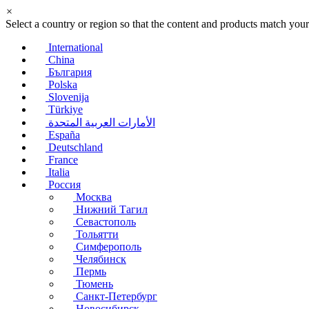
×
Select a country or region so that the content and products match your
International
China
България
Polska
Slovenija
Türkiye
الأمارات العربية المتحدة
España
Deutschland
France
Italia
Россия
Москва
Нижний Тагил
Севастополь
Тольятти
Симферополь
Челябинск
Пермь
Тюмень
Санкт-Петербург
Новосибирск