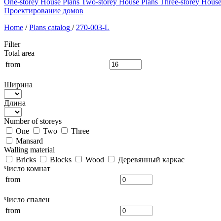
One-storey House Plans
Two-storey House Plans
Three-storey House
Проектирование домов
Home
/
Plans catalog
/
270-003-L
Filter
Total area
from
Ширина
Длина
Number of storeys
One
Two
Three
Mansard
Walling material
Bricks
Blocks
Wood
Деревянный каркас
Число комнат
from
Число спален
from