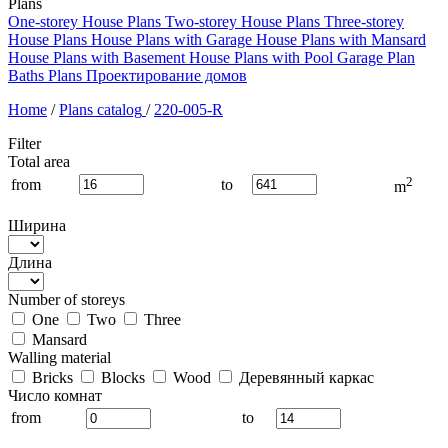
Plans
One-storey House Plans
Two-storey House Plans
Three-storey
House Plans
House Plans with Garage
House Plans with Mansard
House Plans with Basement
House Plans with Pool
Garage Plan
Baths Plans
Проектирование домов
Home
/
Plans catalog
/
220-005-R
Filter
Total area
2
from
to
m
Ширина
Длина
Number of storeys
One
Two
Three
Mansard
Walling material
Bricks
Blocks
Wood
Деревянный каркас
Число комнат
from
to