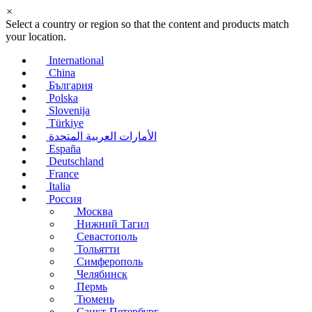
×
Select a country or region so that the content and products match
your location.
International
China
България
Polska
Slovenija
Türkiye
الأمارات العربية المتحدة
España
Deutschland
France
Italia
Россия
Москва
Нижний Тагил
Севастополь
Тольятти
Симферополь
Челябинск
Пермь
Тюмень
Санкт-Петербург