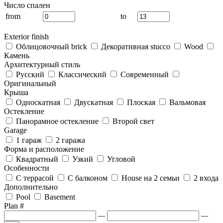
Число спален
from
to
Exterior finish
Облицовочный brick
Декоративная stucco
Wood
Камень
Архитектурный стиль
Русский
Классический
Современный
Оригинальный
Крыша
Односкатная
Двускатная
Плоская
Вальмовая
Остекление
Панорамное остекление
Второй свет
Garage
1 гараж
2 гаража
Форма и расположение
Квадратный
Узкий
Угловой
Особенности
С террасой
С балконом
House на 2 семьи
2 входа
Дополнительно
Pool
Basement
Plan #
—
—