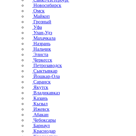
Новосибирск
Омск
Майкоп
Грозный
Уфа
Улан-Удэ
Махачкала
Назрань
Нальчик
Элиста
Черкесск
Петрозаводск
Сыктывкар
Йошкар-Ола
Саранск
Якутск
Владикавказ
Казань
Кызыл
Ижевск
Абакан
Чебоксары
Барнаул
Краснодар