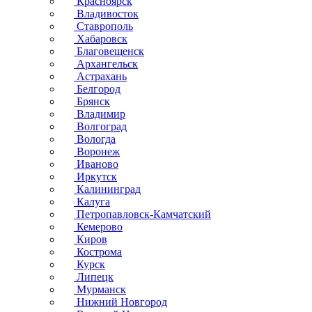
Красноярск
Владивосток
Ставрополь
Хабаровск
Благовещенск
Архангельск
Астрахань
Белгород
Брянск
Владимир
Волгоград
Вологда
Воронеж
Иваново
Иркутск
Калининград
Калуга
Петропавловск-Камчатский
Кемерово
Киров
Кострома
Курск
Липецк
Мурманск
Нижний Новгород