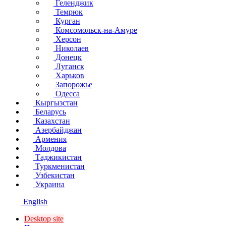
Геленджик
Темрюк
Курган
Комсомольск-на-Амуре
Херсон
Николаев
Донецк
Луганск
Харьков
Запорожье
Одесса
Кыргызстан
Беларусь
Казахстан
Азербайджан
Армения
Молдова
Таджикистан
Туркменистан
Узбекистан
Украина
English
Desktop site