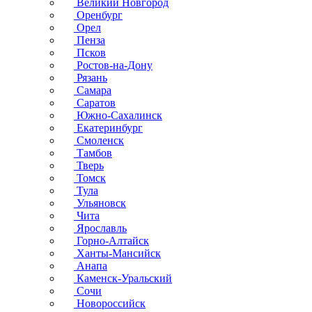
Великий Новгород
Оренбург
Орел
Пенза
Псков
Ростов-на-Дону
Рязань
Самара
Саратов
Южно-Сахалинск
Екатеринбург
Смоленск
Тамбов
Тверь
Томск
Тула
Ульяновск
Чита
Ярославль
Горно-Алтайск
Ханты-Мансийск
Анапа
Каменск-Уральский
Сочи
Новороссийск