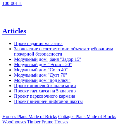
100-001-L
Articles
Проект здания магазина
Заключение о соответствии объекта требованиям
пожарной безопасности
Модульный дом | баня "Задор 15"
Модульный дом "Эгоист 20"
Модульный дом "Соло 40"
Модульный дом "Дуэт 70"
Модульный дом "под ключ"
Проект ливневой канализации
Проект таунхауса на 5 квартир
Проект парковочного кармана
Проект внешней лифтовой шахты
Houses Plans Made of Bricks
Cottages Plans Made of Blocks
Woodhouses
Timber Frame Houses