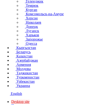
Геленджик
Темрюк
Курган
Комсомольск-на-Амуре
Херсон
Николаев
Донецк
Луганск
Харьков
Запорожье
Одесса
Кыргызстан
Беларусь
Казахстан
Азербайджан
Армения
Молдова
Таджикистан
Туркменистан
Узбекистан
Украина
English
Desktop site