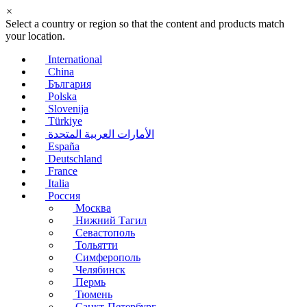
×
Select a country or region so that the content and products match
your location.
International
China
България
Polska
Slovenija
Türkiye
الأمارات العربية المتحدة
España
Deutschland
France
Italia
Россия
Москва
Нижний Тагил
Севастополь
Тольятти
Симферополь
Челябинск
Пермь
Тюмень
Санкт-Петербург