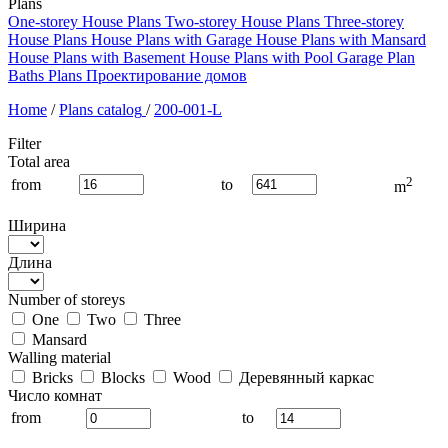
Plans
One-storey House Plans
Two-storey House Plans
Three-storey
House Plans
House Plans with Garage
House Plans with Mansard
House Plans with Basement
House Plans with Pool
Garage Plan
Baths Plans
Проектирование домов
Home
/
Plans catalog
/
200-001-L
Filter
Total area
2
from
to
m
Ширина
Длина
Number of storeys
One
Two
Three
Mansard
Walling material
Bricks
Blocks
Wood
Деревянный каркас
Число комнат
from
to