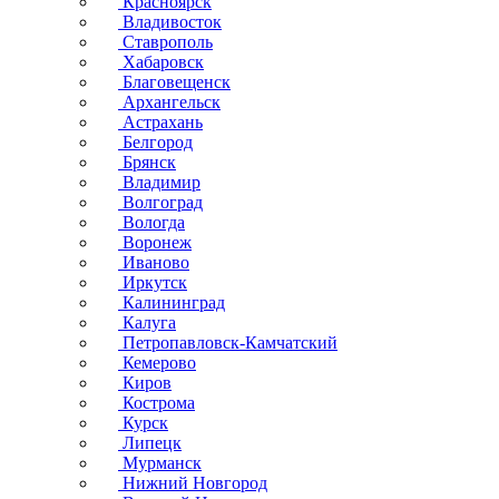
Красноярск
Владивосток
Ставрополь
Хабаровск
Благовещенск
Архангельск
Астрахань
Белгород
Брянск
Владимир
Волгоград
Вологда
Воронеж
Иваново
Иркутск
Калининград
Калуга
Петропавловск-Камчатский
Кемерово
Киров
Кострома
Курск
Липецк
Мурманск
Нижний Новгород