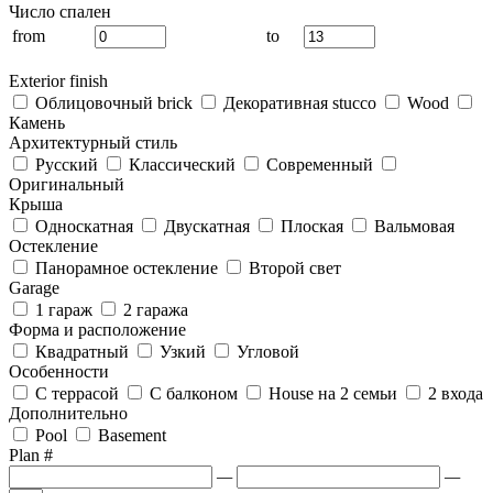
Число спален
from
to
Exterior finish
Облицовочный brick
Декоративная stucco
Wood
Камень
Архитектурный стиль
Русский
Классический
Современный
Оригинальный
Крыша
Односкатная
Двускатная
Плоская
Вальмовая
Остекление
Панорамное остекление
Второй свет
Garage
1 гараж
2 гаража
Форма и расположение
Квадратный
Узкий
Угловой
Особенности
С террасой
С балконом
House на 2 семьи
2 входа
Дополнительно
Pool
Basement
Plan #
—
—