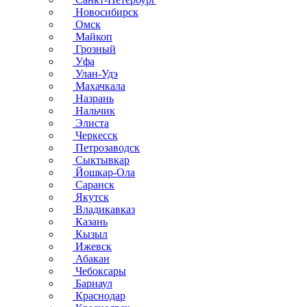
Новосибирск
Омск
Майкоп
Грозный
Уфа
Улан-Удэ
Махачкала
Назрань
Нальчик
Элиста
Черкесск
Петрозаводск
Сыктывкар
Йошкар-Ола
Саранск
Якутск
Владикавказ
Казань
Кызыл
Ижевск
Абакан
Чебоксары
Барнаул
Краснодар