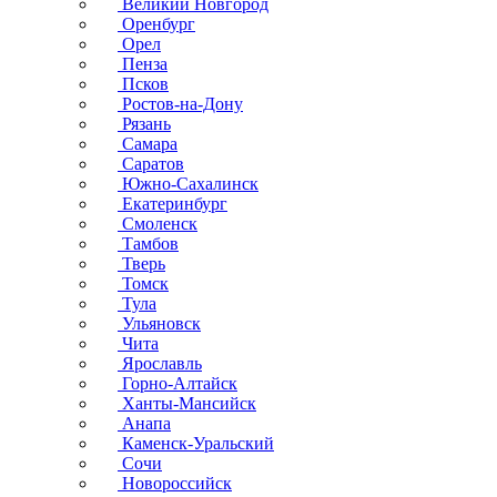
Великий Новгород
Оренбург
Орел
Пенза
Псков
Ростов-на-Дону
Рязань
Самара
Саратов
Южно-Сахалинск
Екатеринбург
Смоленск
Тамбов
Тверь
Томск
Тула
Ульяновск
Чита
Ярославль
Горно-Алтайск
Ханты-Мансийск
Анапа
Каменск-Уральский
Сочи
Новороссийск