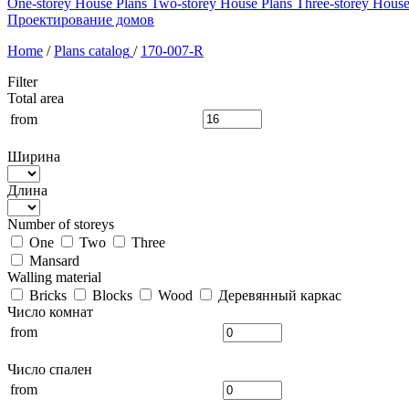
One-storey House Plans
Two-storey House Plans
Three-storey House
Проектирование домов
Home
/
Plans catalog
/
170-007-R
Filter
Total area
from
Ширина
Длина
Number of storeys
One
Two
Three
Mansard
Walling material
Bricks
Blocks
Wood
Деревянный каркас
Число комнат
from
Число спален
from