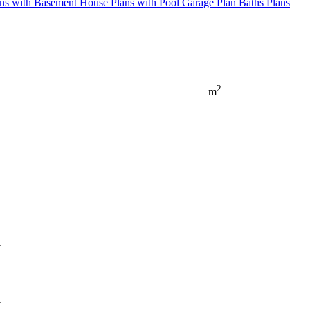
ns with Basement
House Plans with Pool
Garage Plan
Baths Plans
2
m