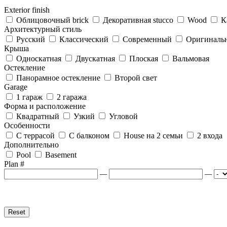
Exterior finish
Облицовочный brick
Декоративная stucco
Wood
К
Архитектурный стиль
Русский
Классический
Современный
Оригиналь
Крыша
Односкатная
Двускатная
Плоская
Вальмовая
Остекление
Панорамное остекление
Второй свет
Garage
1 гараж
2 гаража
Форма и расположение
Квадратный
Узкий
Угловой
Особенности
С террасой
С балконом
House на 2 семьи
2 входа
Дополнительно
Pool
Basement
Plan #
—
—