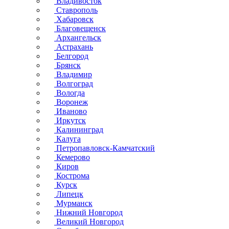
Владивосток
Ставрополь
Хабаровск
Благовещенск
Архангельск
Астрахань
Белгород
Брянск
Владимир
Волгоград
Вологда
Воронеж
Иваново
Иркутск
Калининград
Калуга
Петропавловск-Камчатский
Кемерово
Киров
Кострома
Курск
Липецк
Мурманск
Нижний Новгород
Великий Новгород