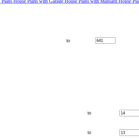
 Plans
House Plans with Garage
House Plans with Mansard
House Pla
to
to
to