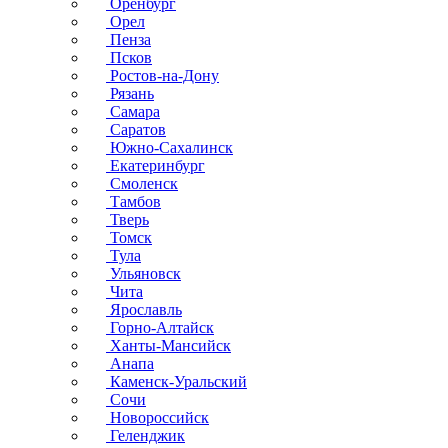
Оренбург
Орел
Пенза
Псков
Ростов-на-Дону
Рязань
Самара
Саратов
Южно-Сахалинск
Екатеринбург
Смоленск
Тамбов
Тверь
Томск
Тула
Ульяновск
Чита
Ярославль
Горно-Алтайск
Ханты-Мансийск
Анапа
Каменск-Уральский
Сочи
Новороссийск
Геленджик