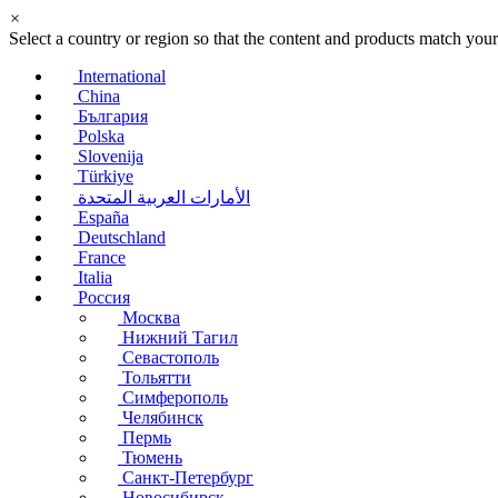
×
Select a country or region so that the content and products match your
International
China
България
Polska
Slovenija
Türkiye
الأمارات العربية المتحدة
España
Deutschland
France
Italia
Россия
Москва
Нижний Тагил
Севастополь
Тольятти
Симферополь
Челябинск
Пермь
Тюмень
Санкт-Петербург
Новосибирск