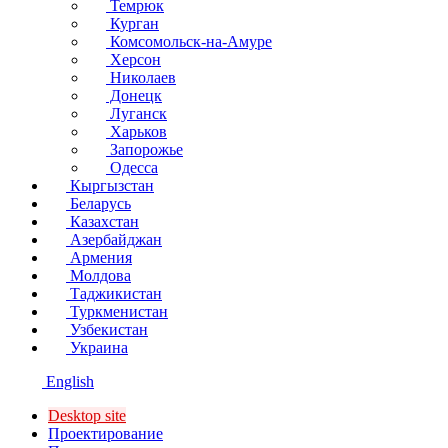
Темрюк
Курган
Комсомольск-на-Амуре
Херсон
Николаев
Донецк
Луганск
Харьков
Запорожье
Одесса
Кыргызстан
Беларусь
Казахстан
Азербайджан
Армения
Молдова
Таджикистан
Туркменистан
Узбекистан
Украина
English
Desktop site
Проектирование