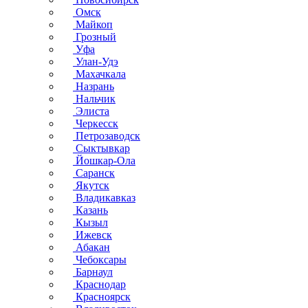
Омск
Майкоп
Грозный
Уфа
Улан-Удэ
Махачкала
Назрань
Нальчик
Элиста
Черкесск
Петрозаводск
Сыктывкар
Йошкар-Ола
Саранск
Якутск
Владикавказ
Казань
Кызыл
Ижевск
Абакан
Чебоксары
Барнаул
Краснодар
Красноярск