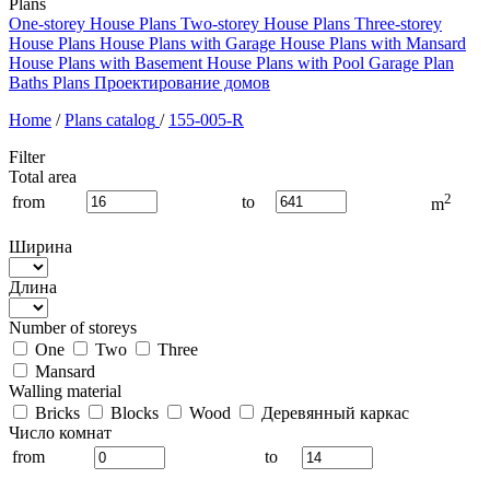
Plans
One-storey House Plans
Two-storey House Plans
Three-storey
House Plans
House Plans with Garage
House Plans with Mansard
House Plans with Basement
House Plans with Pool
Garage Plan
Baths Plans
Проектирование домов
Home
/
Plans catalog
/
155-005-R
Filter
Total area
2
from
to
m
Ширина
Длина
Number of storeys
One
Two
Three
Mansard
Walling material
Bricks
Blocks
Wood
Деревянный каркас
Число комнат
from
to