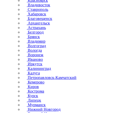
Красноярск
Владивосток
Ставрополь
Хабаровск
Благовещенск
Архангельск
Астрахань
Белгород
Брянск
Владимир
Волгоград
Вологда
Воронеж
Иваново
Иркутск
Калининград
Калуга
Петропавловск-Камчатский
Кемерово
Киров
Кострома
Курск
Липецк
Мурманск
Нижний Новгород