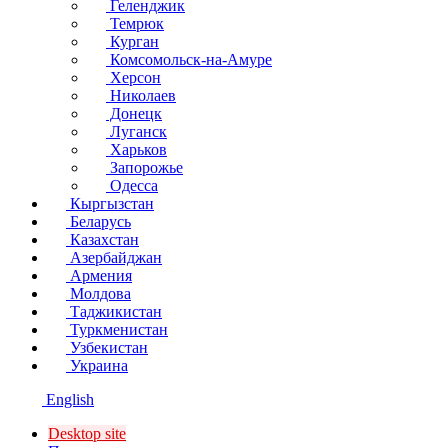
Геленджик
Темрюк
Курган
Комсомольск-на-Амуре
Херсон
Николаев
Донецк
Луганск
Харьков
Запорожье
Одесса
Кыргызстан
Беларусь
Казахстан
Азербайджан
Армения
Молдова
Таджикистан
Туркменистан
Узбекистан
Украина
English
Desktop site