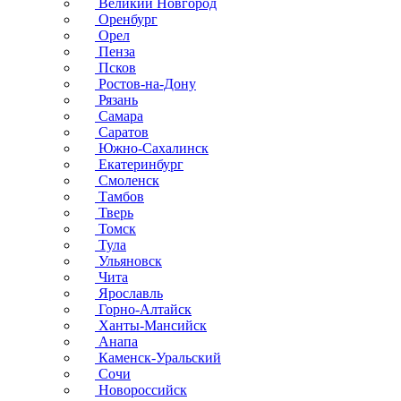
Великий Новгород
Оренбург
Орел
Пенза
Псков
Ростов-на-Дону
Рязань
Самара
Саратов
Южно-Сахалинск
Екатеринбург
Смоленск
Тамбов
Тверь
Томск
Тула
Ульяновск
Чита
Ярославль
Горно-Алтайск
Ханты-Мансийск
Анапа
Каменск-Уральский
Сочи
Новороссийск