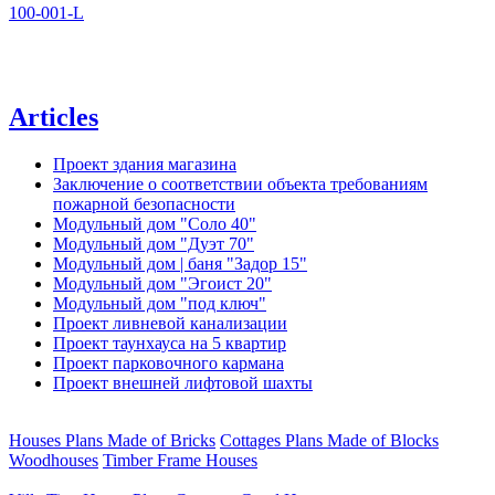
100-001-L
Articles
Проект здания магазина
Заключение о соответствии объекта требованиям
пожарной безопасности
Модульный дом "Соло 40"
Модульный дом "Дуэт 70"
Модульный дом | баня "Задор 15"
Модульный дом "Эгоист 20"
Модульный дом "под ключ"
Проект ливневой канализации
Проект таунхауса на 5 квартир
Проект парковочного кармана
Проект внешней лифтовой шахты
Houses Plans Made of Bricks
Cottages Plans Made of Blocks
Woodhouses
Timber Frame Houses