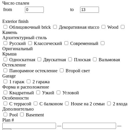
Число спален
from
to
Exterior finish
Облицовочный brick
Декоративная stucco
Wood
Камень
Архитектурный стиль
Русский
Классический
Современный
Оригинальный
Крыша
Односкатная
Двускатная
Плоская
Вальмовая
Остекление
Панорамное остекление
Второй свет
Garage
1 гараж
2 гаража
Форма и расположение
Квадратный
Узкий
Угловой
Особенности
С террасой
С балконом
House на 2 семьи
2 входа
Дополнительно
Pool
Basement
Plan #
—
—