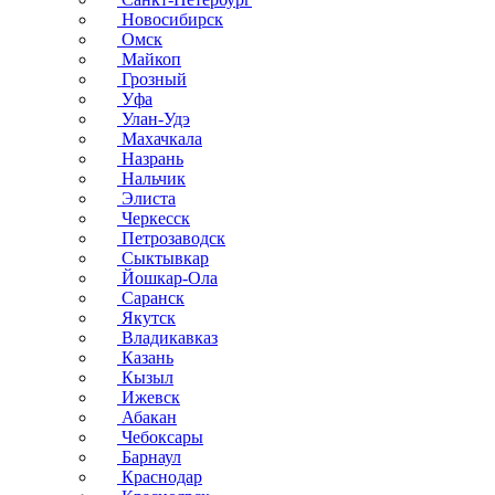
Новосибирск
Омск
Майкоп
Грозный
Уфа
Улан-Удэ
Махачкала
Назрань
Нальчик
Элиста
Черкесск
Петрозаводск
Сыктывкар
Йошкар-Ола
Саранск
Якутск
Владикавказ
Казань
Кызыл
Ижевск
Абакан
Чебоксары
Барнаул
Краснодар