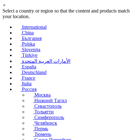
×
Select a country or region so that the content and products match
your location.
International
China
България
Polska
Slovenija
Türkiye
الأمارات العربية المتحدة
España
Deutschland
France
Italia
Россия
Москва
Нижний Тагил
Севастополь
Тольятти
Симферополь
Челябинск
Пермь
Тюмень
Санкт-Петербург