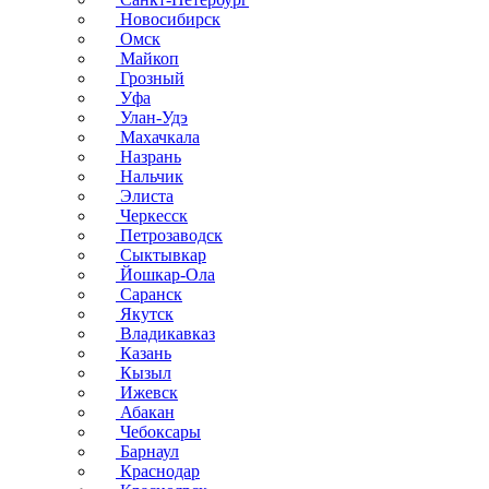
Новосибирск
Омск
Майкоп
Грозный
Уфа
Улан-Удэ
Махачкала
Назрань
Нальчик
Элиста
Черкесск
Петрозаводск
Сыктывкар
Йошкар-Ола
Саранск
Якутск
Владикавказ
Казань
Кызыл
Ижевск
Абакан
Чебоксары
Барнаул
Краснодар