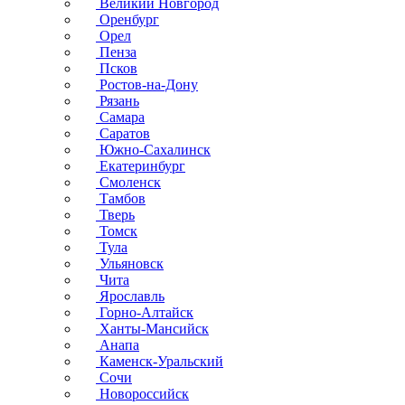
Великий Новгород
Оренбург
Орел
Пенза
Псков
Ростов-на-Дону
Рязань
Самара
Саратов
Южно-Сахалинск
Екатеринбург
Смоленск
Тамбов
Тверь
Томск
Тула
Ульяновск
Чита
Ярославль
Горно-Алтайск
Ханты-Мансийск
Анапа
Каменск-Уральский
Сочи
Новороссийск