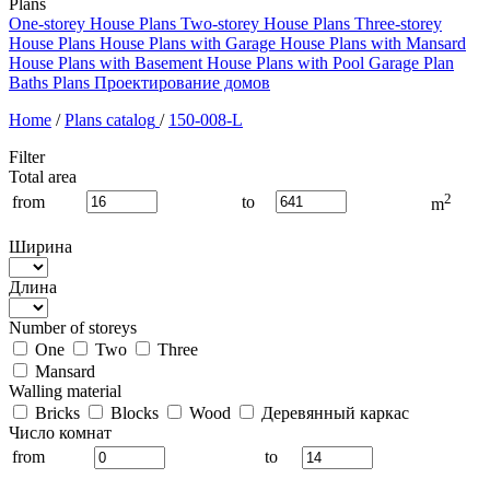
Plans
One-storey House Plans
Two-storey House Plans
Three-storey
House Plans
House Plans with Garage
House Plans with Mansard
House Plans with Basement
House Plans with Pool
Garage Plan
Baths Plans
Проектирование домов
Home
/
Plans catalog
/
150-008-L
Filter
Total area
2
from
to
m
Ширина
Длина
Number of storeys
One
Two
Three
Mansard
Walling material
Bricks
Blocks
Wood
Деревянный каркас
Число комнат
from
to