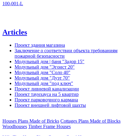
100-001-L
Articles
Проект здания магазина
Заключение о соответствии объекта требованиям
пожарной безопасности
Модульный дом | баня "Задор 15"
Модульный дом "Эгоист 20"
Модульный дом "Соло 40"
Модульный дом "Дуэт 70"
Модульный дом "под ключ"
Проект ливневой канализации
Проект таунхауса на 5 квартир
Проект парковочного кармана
Проект внешней лифтовой шахты
Houses Plans Made of Bricks
Cottages Plans Made of Blocks
Woodhouses
Timber Frame Houses