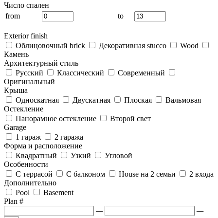
Число спален
from
to
Exterior finish
Облицовочный brick
Декоративная stucco
Wood
Камень
Архитектурный стиль
Русский
Классический
Современный
Оригинальный
Крыша
Односкатная
Двускатная
Плоская
Вальмовая
Остекление
Панорамное остекление
Второй свет
Garage
1 гараж
2 гаража
Форма и расположение
Квадратный
Узкий
Угловой
Особенности
С террасой
С балконом
House на 2 семьи
2 входа
Дополнительно
Pool
Basement
Plan #
—
—