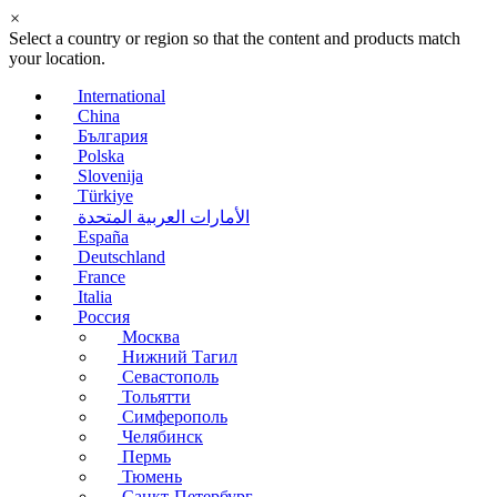
×
Select a country or region so that the content and products match
your location.
International
China
България
Polska
Slovenija
Türkiye
الأمارات العربية المتحدة
España
Deutschland
France
Italia
Россия
Москва
Нижний Тагил
Севастополь
Тольятти
Симферополь
Челябинск
Пермь
Тюмень
Санкт-Петербург