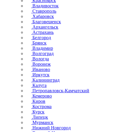
Красноярск
Владивосток
Ставрополь
Хабаровск
Благовещенск
Архангельск
Астрахань
Белгород
Брянск
Владимир
Волгоград
Вологда
Воронеж
Иваново
Иркутск
Калининград
Калуга
Петропавловск-Камчатский
Кемерово
Киров
Кострома
Курск
Липецк
Мурманск
Нижний Новгород