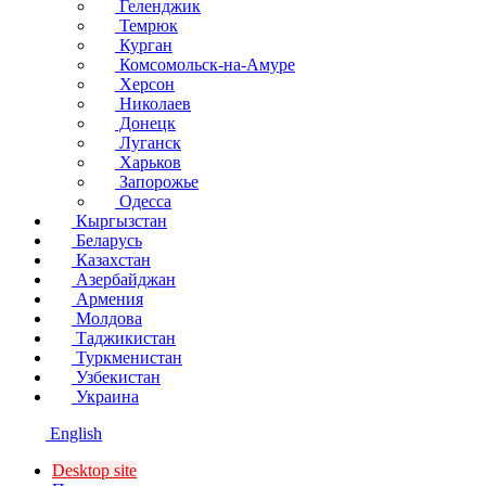
Геленджик
Темрюк
Курган
Комсомольск-на-Амуре
Херсон
Николаев
Донецк
Луганск
Харьков
Запорожье
Одесса
Кыргызстан
Беларусь
Казахстан
Азербайджан
Армения
Молдова
Таджикистан
Туркменистан
Узбекистан
Украина
English
Desktop site