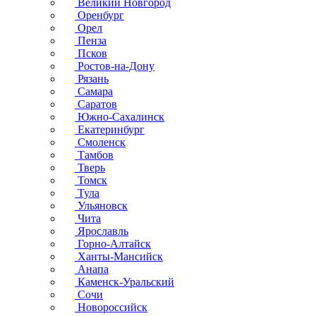
Великий Новгород
Оренбург
Орел
Пенза
Псков
Ростов-на-Дону
Рязань
Самара
Саратов
Южно-Сахалинск
Екатеринбург
Смоленск
Тамбов
Тверь
Томск
Тула
Ульяновск
Чита
Ярославль
Горно-Алтайск
Ханты-Мансийск
Анапа
Каменск-Уральский
Сочи
Новороссийск