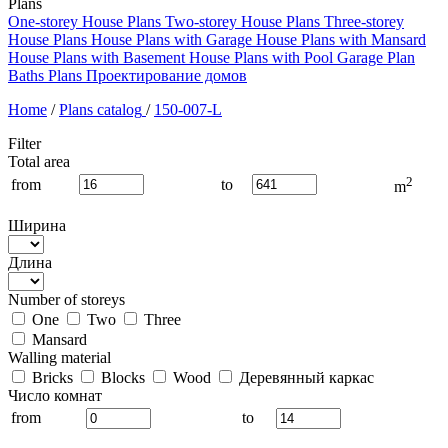
Plans
One-storey House Plans
Two-storey House Plans
Three-storey
House Plans
House Plans with Garage
House Plans with Mansard
House Plans with Basement
House Plans with Pool
Garage Plan
Baths Plans
Проектирование домов
Home
/
Plans catalog
/
150-007-L
Filter
Total area
2
from
to
m
Ширина
Длина
Number of storeys
One
Two
Three
Mansard
Walling material
Bricks
Blocks
Wood
Деревянный каркас
Число комнат
from
to