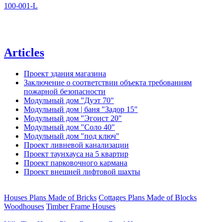
100-001-L
Articles
Проект здания магазина
Заключение о соответствии объекта требованиям
пожарной безопасности
Модульный дом "Дуэт 70"
Модульный дом | баня "Задор 15"
Модульный дом "Эгоист 20"
Модульный дом "Соло 40"
Модульный дом "под ключ"
Проект ливневой канализации
Проект таунхауса на 5 квартир
Проект парковочного кармана
Проект внешней лифтовой шахты
Houses Plans Made of Bricks
Cottages Plans Made of Blocks
Woodhouses
Timber Frame Houses