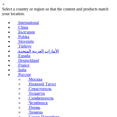
×
Select a country or region so that the content and products match
your location.
International
China
България
Polska
Slovenija
Türkiye
الأمارات العربية المتحدة
España
Deutschland
France
Italia
Россия
Москва
Нижний Тагил
Севастополь
Тольятти
Симферополь
Челябинск
Пермь
Тюмень
Санкт-Петербург