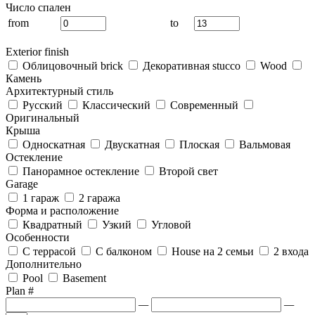
Число спален
from
to
Exterior finish
Облицовочный brick
Декоративная stucco
Wood
Камень
Архитектурный стиль
Русский
Классический
Современный
Оригинальный
Крыша
Односкатная
Двускатная
Плоская
Вальмовая
Остекление
Панорамное остекление
Второй свет
Garage
1 гараж
2 гаража
Форма и расположение
Квадратный
Узкий
Угловой
Особенности
С террасой
С балконом
House на 2 семьи
2 входа
Дополнительно
Pool
Basement
Plan #
—
—