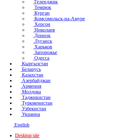
Геленджик
Темрюк
Курган
Комсомольск-на-Амуре
Херсон
Николаев
Донецк
Луганск
Харьков
Запорожье
Одесса
Кыргызстан
Беларусь
Казахстан
Азербайджан
Армения
Молдова
Таджикистан
Туркменистан
Узбекистан
Украина
English
Desktop site