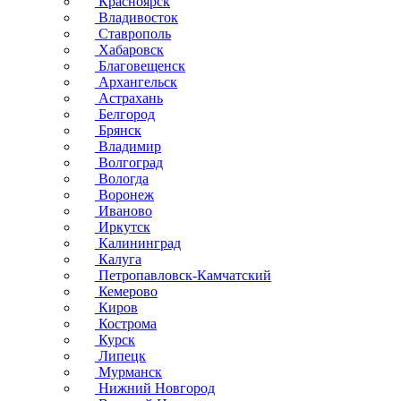
Красноярск
Владивосток
Ставрополь
Хабаровск
Благовещенск
Архангельск
Астрахань
Белгород
Брянск
Владимир
Волгоград
Вологда
Воронеж
Иваново
Иркутск
Калининград
Калуга
Петропавловск-Камчатский
Кемерово
Киров
Кострома
Курск
Липецк
Мурманск
Нижний Новгород