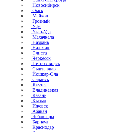
Новосибирск
Омск
Майкоп
Грозный
Уфа
Улан-Удэ
Махачкала
Назрань
Нальчик
Элиста
Черкесск
Петрозаводск
Сыктывкар
Йошкар-Ола
Саранск
Якутск
Владикавказ
Казань
Кызыл
Ижевск
Абакан
Чебоксары
Барнаул
Краснодар