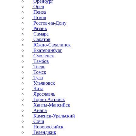
Оренбург
Орел
Пенза
Псков
Ростов-на-Дону
Рязань
Самара
Саратов
Южно-Сахалинск
Екатеринбург
Смоленск
Тамбов
Тверь
Томск
Тула
Ульяновск
Чита
Ярославль
Горно-Алтайск
Ханты-Мансийск
Анапа
Каменск-Уральский
Сочи
Новороссийск
Геленджик