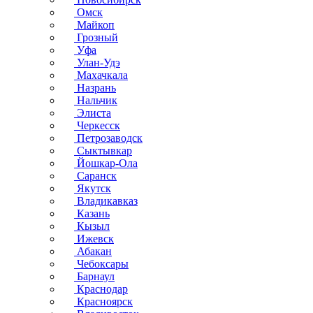
Омск
Майкоп
Грозный
Уфа
Улан-Удэ
Махачкала
Назрань
Нальчик
Элиста
Черкесск
Петрозаводск
Сыктывкар
Йошкар-Ола
Саранск
Якутск
Владикавказ
Казань
Кызыл
Ижевск
Абакан
Чебоксары
Барнаул
Краснодар
Красноярск