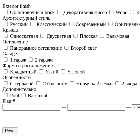
Exterior finish
Облицовочный brick
Декоративная stucco
Wood
К
Архитектурный стиль
Русский
Классический
Современный
Оригиналь
Крыша
Односкатная
Двускатная
Плоская
Вальмовая
Остекление
Панорамное остекление
Второй свет
Garage
1 гараж
2 гаража
Форма и расположение
Квадратный
Узкий
Угловой
Особенности
С террасой
С балконом
House на 2 семьи
2 входа
Дополнительно
Pool
Basement
Plan #
—
—