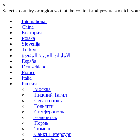
×
Select a country or region so that the content and products match your
International
China
България
Polska
Slovenija
Türkiye
الأمارات العربية المتحدة
España
Deutschland
France
Italia
Россия
Москва
Нижний Тагил
Севастополь
Тольятти
Симферополь
Челябинск
Пермь
Тюмень
Санкт-Петербург
Новосибирск