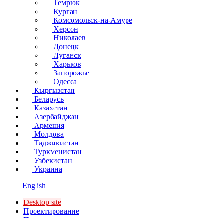
Темрюк
Курган
Комсомольск-на-Амуре
Херсон
Николаев
Донецк
Луганск
Харьков
Запорожье
Одесса
Кыргызстан
Беларусь
Казахстан
Азербайджан
Армения
Молдова
Таджикистан
Туркменистан
Узбекистан
Украина
English
Desktop site
Проектирование