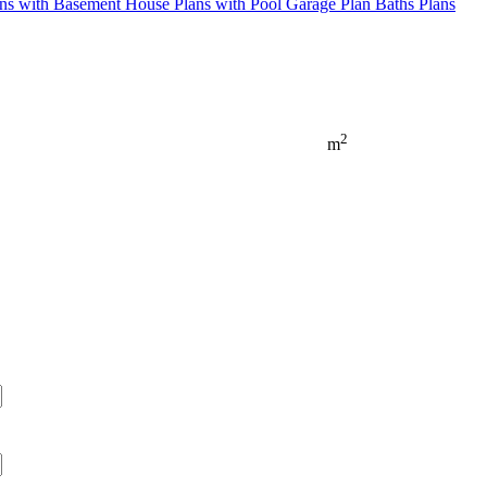
ns with Basement
House Plans with Pool
Garage Plan
Baths Plans
2
m