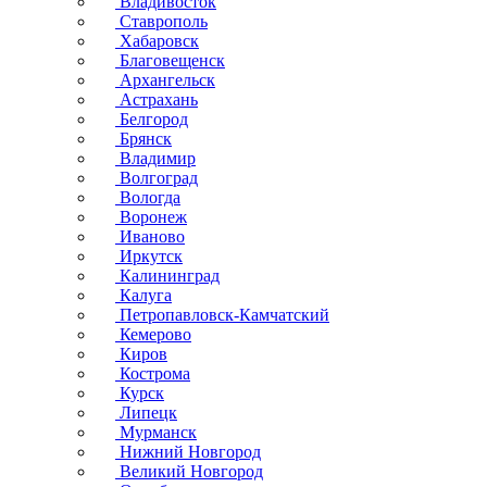
Владивосток
Ставрополь
Хабаровск
Благовещенск
Архангельск
Астрахань
Белгород
Брянск
Владимир
Волгоград
Вологда
Воронеж
Иваново
Иркутск
Калининград
Калуга
Петропавловск-Камчатский
Кемерово
Киров
Кострома
Курск
Липецк
Мурманск
Нижний Новгород
Великий Новгород