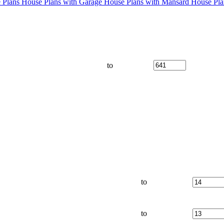
 Plans
House Plans with Garage
House Plans with Mansard
House Pla
to
to
to