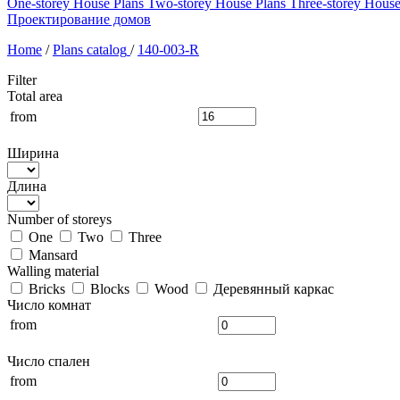
One-storey House Plans
Two-storey House Plans
Three-storey House
Проектирование домов
Home
/
Plans catalog
/
140-003-R
Filter
Total area
from
Ширина
Длина
Number of storeys
One
Two
Three
Mansard
Walling material
Bricks
Blocks
Wood
Деревянный каркас
Число комнат
from
Число спален
from