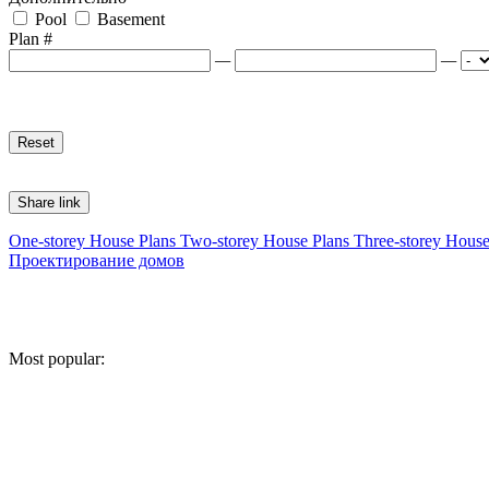
Pool
Basement
Plan #
—
—
Share link
One-storey House Plans
Two-storey House Plans
Three-storey House
Проектирование домов
Most popular: