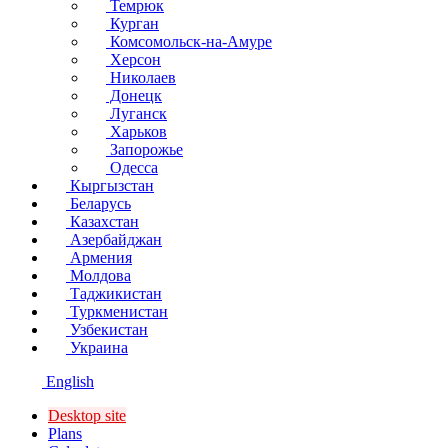
Темрюк
Курган
Комсомольск-на-Амуре
Херсон
Николаев
Донецк
Луганск
Харьков
Запорожье
Одесса
Кыргызстан
Беларусь
Казахстан
Азербайджан
Армения
Молдова
Таджикистан
Туркменистан
Узбекистан
Украина
English
Desktop site
Plans