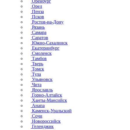
Оренбург
Орел
Пенза
Псков
Ростов-на-Дону
Рязань
Самара
Саратов
Южно-Сахалинск
Екатеринбург
Смоленск
Тамбов
Тверь
Томск
Тула
Ульяновск
Чита
Ярославль
Горно-Алтайск
Ханты-Мансийск
Анапа
Каменск-Уральский
Сочи
Новороссийск
Геленджик