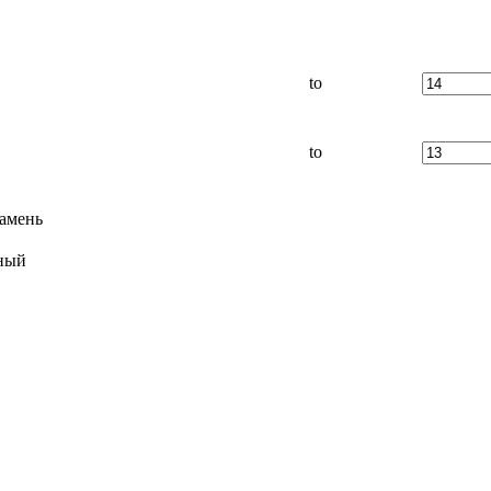
to
to
амень
ный