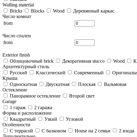
Walling material
Bricks
Blocks
Wood
Деревянный каркас
Число комнат
from
Число спален
from
Exterior finish
Облицовочный brick
Декоративная stucco
Wood
К
Архитектурный стиль
Русский
Классический
Современный
Оригиналь
Крыша
Односкатная
Двускатная
Плоская
Вальмовая
Остекление
Панорамное остекление
Второй свет
Garage
1 гараж
2 гаража
Форма и расположение
Квадратный
Узкий
Угловой
Особенности
С террасой
С балконом
House на 2 семьи
2 входа
Дополнительно