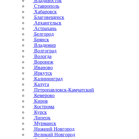
Владивосток
Ставрополь
Хабаровск
Благовещенск
Архангельск
Астрахань
Белгород
Брянск
Владимир
Волгоград
Вологда
Воронеж
Иваново
Иркутск
Калининград
Калуга
Петропавловск-Камчатский
Кемерово
Киров
Кострома
Курск
Липецк
Мурманск
Нижний Новгород
Великий Новгород