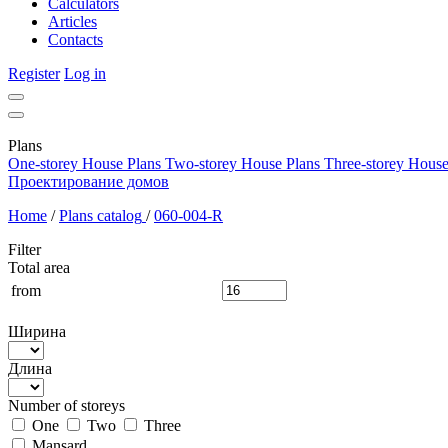
Calculators
Articles
Contacts
Register
Log in
Plans
One-storey House Plans
Two-storey House Plans
Three-storey House
Проектирование домов
Home
/
Plans catalog
/
060-004-R
Filter
Total area
from
Ширина
Длина
Number of storeys
One
Two
Three
Mansard