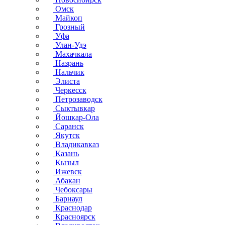
Омск
Майкоп
Грозный
Уфа
Улан-Удэ
Махачкала
Назрань
Нальчик
Элиста
Черкесск
Петрозаводск
Сыктывкар
Йошкар-Ола
Саранск
Якутск
Владикавказ
Казань
Кызыл
Ижевск
Абакан
Чебоксары
Барнаул
Краснодар
Красноярск