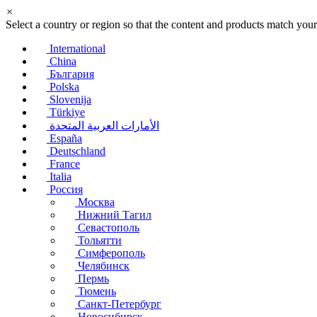
×
Select a country or region so that the content and products match your
International
China
България
Polska
Slovenija
Türkiye
الأمارات العربية المتحدة
España
Deutschland
France
Italia
Россия
Москва
Нижний Тагил
Севастополь
Тольятти
Симферополь
Челябинск
Пермь
Тюмень
Санкт-Петербург
Новосибирск