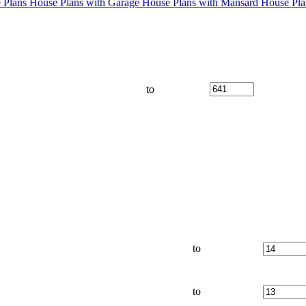
 Plans
House Plans with Garage
House Plans with Mansard
House Pla
to
to
to