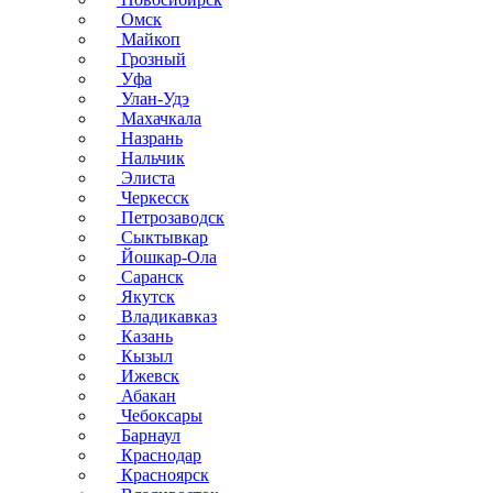
Омск
Майкоп
Грозный
Уфа
Улан-Удэ
Махачкала
Назрань
Нальчик
Элиста
Черкесск
Петрозаводск
Сыктывкар
Йошкар-Ола
Саранск
Якутск
Владикавказ
Казань
Кызыл
Ижевск
Абакан
Чебоксары
Барнаул
Краснодар
Красноярск