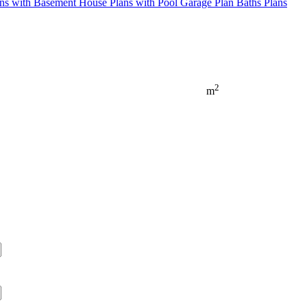
ns with Basement
House Plans with Pool
Garage Plan
Baths Plans
2
m