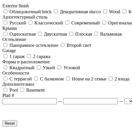
Exterior finish
Облицовочный brick
Декоративная stucco
Wood
К
Архитектурный стиль
Русский
Классический
Современный
Оригиналь
Крыша
Односкатная
Двускатная
Плоская
Вальмовая
Остекление
Панорамное остекление
Второй свет
Garage
1 гараж
2 гаража
Форма и расположение
Квадратный
Узкий
Угловой
Особенности
С террасой
С балконом
House на 2 семьи
2 входа
Дополнительно
Pool
Basement
Plan #
—
—