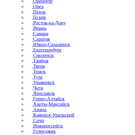
Оренбург
Орел
Пенза
Псков
Ростов-на-Дону
Рязань
Самара
Саратов
Южно-Сахалинск
Екатеринбург
Смоленск
Тамбов
Тверь
Томск
Тула
Ульяновск
Чита
Ярославль
Горно-Алтайск
Ханты-Мансийск
Анапа
Каменск-Уральский
Сочи
Новороссийск
Геленджик