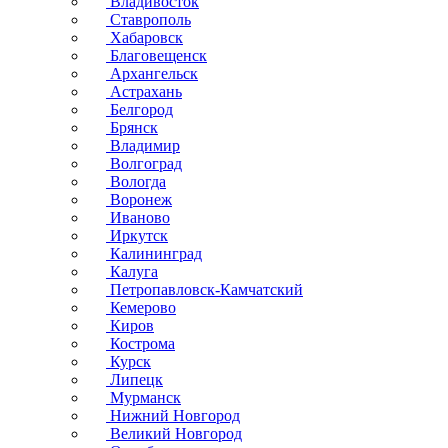
Владивосток
Ставрополь
Хабаровск
Благовещенск
Архангельск
Астрахань
Белгород
Брянск
Владимир
Волгоград
Вологда
Воронеж
Иваново
Иркутск
Калининград
Калуга
Петропавловск-Камчатский
Кемерово
Киров
Кострома
Курск
Липецк
Мурманск
Нижний Новгород
Великий Новгород