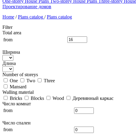
One-storey House Plans
Two-storey House Plans
Three-storey House
Проектирование домов
Home
/
Plans catalog
/
Plans catalog
Filter
Total area
from
Ширина
Длина
Number of storeys
One
Two
Three
Mansard
Walling material
Bricks
Blocks
Wood
Деревянный каркас
Число комнат
from
Число спален
from