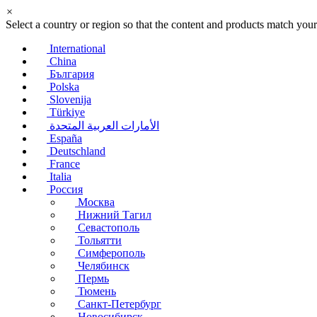
×
Select a country or region so that the content and products match your
International
China
България
Polska
Slovenija
Türkiye
الأمارات العربية المتحدة
España
Deutschland
France
Italia
Россия
Москва
Нижний Тагил
Севастополь
Тольятти
Симферополь
Челябинск
Пермь
Тюмень
Санкт-Петербург
Новосибирск