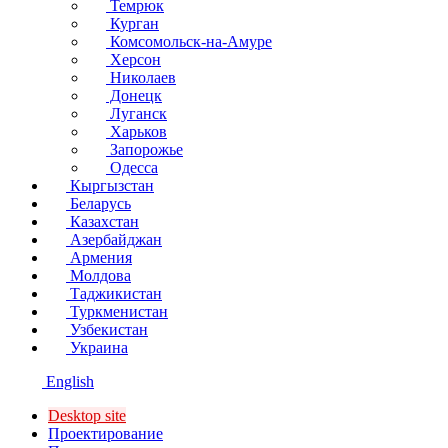
Темрюк
Курган
Комсомольск-на-Амуре
Херсон
Николаев
Донецк
Луганск
Харьков
Запорожье
Одесса
Кыргызстан
Беларусь
Казахстан
Азербайджан
Армения
Молдова
Таджикистан
Туркменистан
Узбекистан
Украина
English
Desktop site
Проектирование